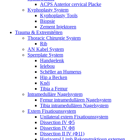
ACPS Anterior cervical Placke
Kyphoplasty System
Kyphoplasty Tools
Biopsie
Zement Injektoren
Trauma & Extremitéiten
Thoracic Chirurgie System
Rib
AN Kabel System
Sperrplate System
Handgelenk
Ielebou
Schëller an Humerus
Hip a Becken
Knéi
Tibia a Femur
Intramedulläre Nagelsystem
Femur intramedullären Nagelsystem
Tibia intramedullären Nagelsystem
Extern Fixatiounssystem
Unilateral extern Fixatiounssystem
Dissection IV Φ5
Dissection IV Φ8
Dissection II IV (Φ11)
Horizontal Limb Rekonstruktioun externen