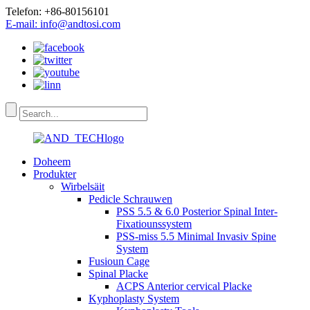
Telefon: +86-80156101
E-mail: info@andtosi.com
Doheem
Produkter
Wirbelsäit
Pedicle Schrauwen
PSS 5.5 & 6.0 Posterior Spinal Inter-
Fixatiounssystem
PSS-miss 5.5 Minimal Invasiv Spine
System
Fusioun Cage
Spinal Placke
ACPS Anterior cervical Placke
Kyphoplasty System