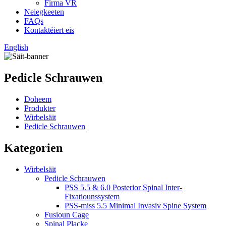
Firma VR
Neiegkeeten
FAQs
Kontaktéiert eis
English
Pedicle Schrauwen
Doheem
Produkter
Wirbelsäit
Pedicle Schrauwen
Kategorien
Wirbelsäit
Pedicle Schrauwen
PSS 5.5 & 6.0 Posterior Spinal Inter-
Fixatiounssystem
PSS-miss 5.5 Minimal Invasiv Spine System
Fusioun Cage
Spinal Placke