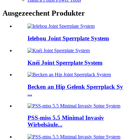
Ausgezeechent Produkter
Ielebou Joint Sperrplate System
Knéi Joint Sperrplate System
Becken an Hip Gelenk Sperrplack Sy
...
PSS-miss 5.5 Minimal Invasiv
Wirbelsäule...