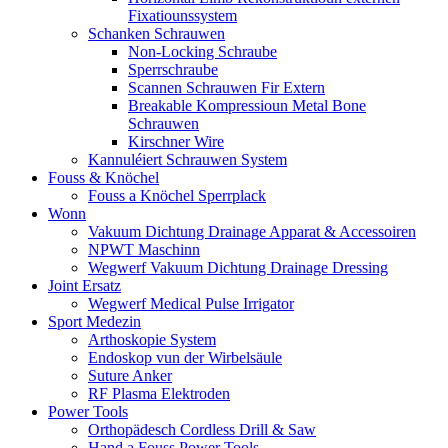
Fixatiounssystem
Schanken Schrauwen
Non-Locking Schraube
Sperrschraube
Scannen Schrauwen Fir Extern
Breakable Kompressioun Metal Bone
Schrauwen
Kirschner Wire
Kannuléiert Schrauwen System
Fouss & Knöchel
Fouss a Knöchel Sperrplack
Wonn
Vakuum Dichtung Drainage Apparat & Accessoiren
NPWT Maschinn
Wegwerf Vakuum Dichtung Drainage Dressing
Joint Ersatz
Wegwerf Medical Pulse Irrigator
Sport Medezin
Arthoskopie System
Endoskop vun der Wirbelsäule
Suture Anker
RF Plasma Elektroden
Power Tools
Orthopädesch Cordless Drill & Saw
Hand a Fouss Power Tools