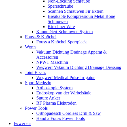
Non-Locking Schraube
Sperrschraube
Scannen Schrauwen Fir Extern
Breakable Kompressioun Metal Bone
Schrauwen
Kirschner Wire
Kannuléiert Schrauwen System
Fouss & Knöchel
Fouss a Knöchel Sperrplack
Wonn
Vakuum Dichtung Drainage Apparat &
Accessoiren
NPWT Maschinn
Wegwerf Vakuum Dichtung Drainage Dressing
Joint Ersatz
Wegwerf Medical Pulse Irrigator
Sport Medezin
Arthoskopie System
Endoskop vun der Wirbelsäule
Suture Anker
RF Plasma Elektroden
Power Tools
Orthopädesch Cordless Drill & Saw
Hand a Fouss Power Tools
Iwwer eis