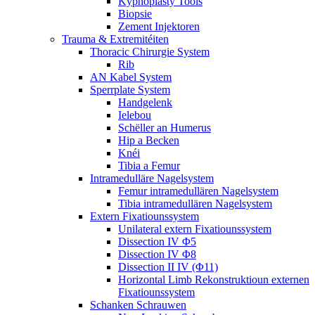
Kyphoplasty Tools
Biopsie
Zement Injektoren
Trauma & Extremitéiten
Thoracic Chirurgie System
Rib
AN Kabel System
Sperrplate System
Handgelenk
Ielebou
Schëller an Humerus
Hip a Becken
Knéi
Tibia a Femur
Intramedulläre Nagelsystem
Femur intramedullären Nagelsystem
Tibia intramedullären Nagelsystem
Extern Fixatiounssystem
Unilateral extern Fixatiounssystem
Dissection IV Φ5
Dissection IV Φ8
Dissection II IV (Φ11)
Horizontal Limb Rekonstruktioun externen
Fixatiounssystem
Schanken Schrauwen