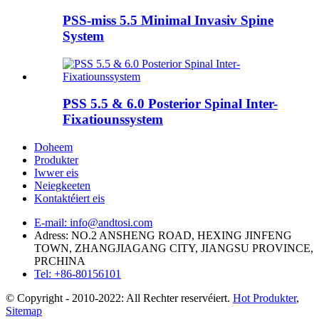
PSS-miss 5.5 Minimal Invasiv Spine
System
PSS 5.5 & 6.0 Posterior Spinal Inter-
Fixatiounssystem
Doheem
Produkter
Iwwer eis
Neiegkeeten
Kontaktéiert eis
E-mail: info@andtosi.com
Adress: NO.2 ANSHENG ROAD, HEXING JINFENG
TOWN, ZHANGJIAGANG CITY, JIANGSU PROVINCE,
PRCHINA
Tel: +86-80156101
© Copyright - 2010-2022: All Rechter reservéiert.
Hot Produkter
,
Sitemap