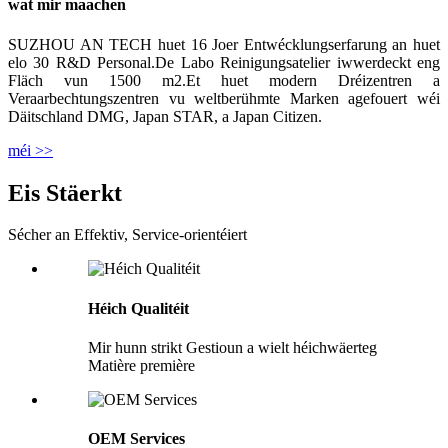
wat mir maachen
SUZHOU AN TECH huet 16 Joer Entwécklungserfarung an huet
elo 30 R&D Personal.De Labo Reinigungsatelier iwwerdeckt eng
Fläch vun 1500 m2.Et huet modern Dréizentren a
Veraarbechtungszentren vu weltberühmte Marken agefouert wéi
Däitschland DMG, Japan STAR, a Japan Citizen.
méi >>
Eis Stäerkt
Sécher an Effektiv, Service-orientéiert
Héich Qualitéit
Mir hunn strikt Gestioun a wielt héichwäerteg
Matière première
OEM Services