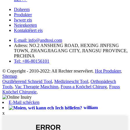
Doheem
Produkter
Iwwer eis
Neiegkeeten
Kontaktéiert eis
E-mail: info@andtosi.com
Adress: NO.2 ANSHENG ROAD, HEXING JINFENG
TOWN, ZHANGJIAGANG CITY, JIANGSU PROVINCE,
PRCHINA
Tel: +86-80156101
© Copyright - 2010-2022: All Rechter reservéiert.
Hot Produkter
,
Sitemap
Oszilléierend Schneid Tool
,
Medizinescht Tool
,
Orthopädesch
Tools
,
Vac Therapie Maschinn
,
Fouss a Knöchel Chirurg
,
Fouss
Knöchel Chirurgie
,
E-Mail schécken
william
x