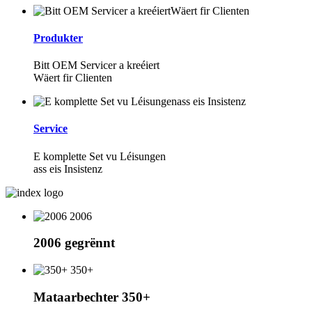
Produkter
Bitt OEM Servicer a kreéiert
Wäert fir Clienten
Service
E komplette Set vu Léisungen
ass eis Insistenz
2006
2006 gegrënnt
350+
Mataarbechter 350+