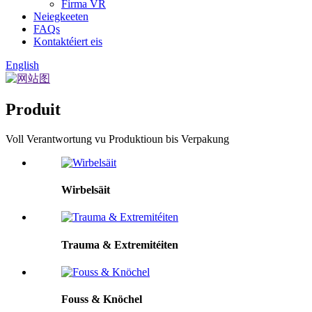
Firma VR
Neiegkeeten
FAQs
Kontaktéiert eis
English
Produit
Voll Verantwortung vu Produktioun bis Verpakung
Wirbelsäit
Trauma & Extremitéiten
Fouss & Knöchel