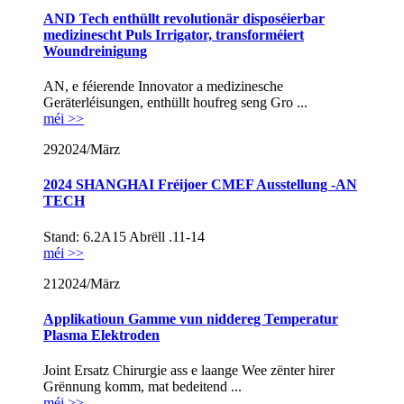
AND Tech enthüllt revolutionär disposéierbar
medizinescht Puls Irrigator, transforméiert
Woundreinigung
AN, e féierende Innovator a medizinesche
Geräterléisungen, enthüllt houfreg seng Gro ...
méi >>
29
2024/März
2024 SHANGHAI Fréijoer CMEF Ausstellung -AN
TECH
Stand: 6.2A15 Abrëll .11-14
méi >>
21
2024/März
Applikatioun Gamme vun niddereg Temperatur
Plasma Elektroden
Joint Ersatz Chirurgie ass e laange Wee zënter hirer
Grënnung komm, mat bedeitend ...
méi >>