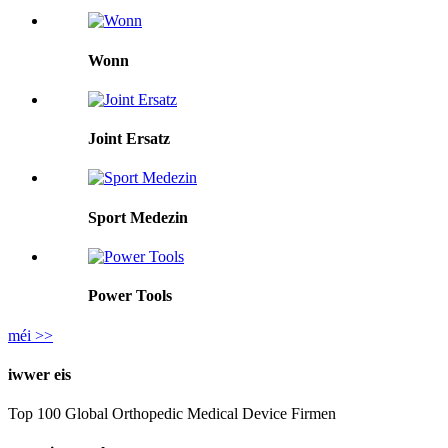
Wonn
Joint Ersatz
Sport Medezin
Power Tools
méi >>
iwwer eis
Top 100 Global Orthopedic Medical Device Firmen