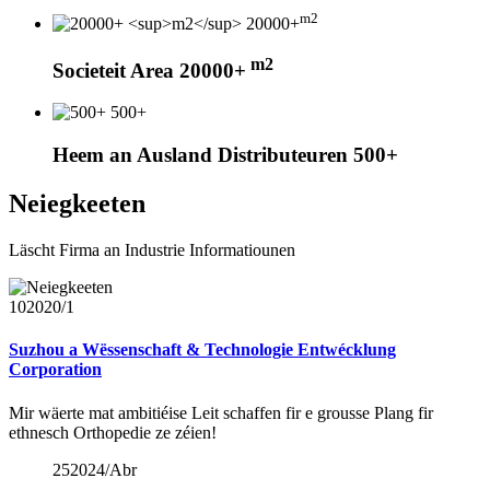
m2
20000+
m2
Societeit Area 20000+
500+
Heem an Ausland Distributeuren 500+
Neiegkeeten
Läscht Firma an Industrie Informatiounen
10
2020/1
Suzhou a Wëssenschaft & Technologie Entwécklung
Corporation
Mir wäerte mat ambitiéise Leit schaffen fir e grousse Plang fir
ethnesch Orthopedie ze zéien!
25
2024/Abr