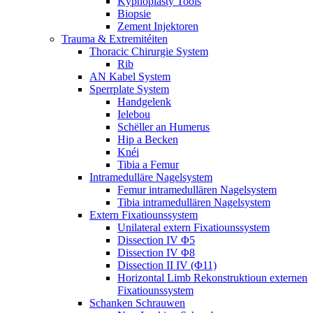
Kyphoplasty Tools
Biopsie
Zement Injektoren
Trauma & Extremitéiten
Thoracic Chirurgie System
Rib
AN Kabel System
Sperrplate System
Handgelenk
Ielebou
Schëller an Humerus
Hip a Becken
Knéi
Tibia a Femur
Intramedulläre Nagelsystem
Femur intramedullären Nagelsystem
Tibia intramedullären Nagelsystem
Extern Fixatiounssystem
Unilateral extern Fixatiounssystem
Dissection IV Φ5
Dissection IV Φ8
Dissection II IV (Φ11)
Horizontal Limb Rekonstruktioun externen
Fixatiounssystem
Schanken Schrauwen