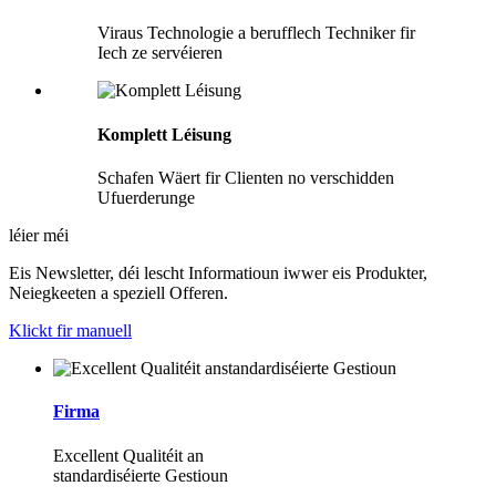
Viraus Technologie a berufflech Techniker fir
Iech ze servéieren
Komplett Léisung
Schafen Wäert fir Clienten no verschidden
Ufuerderunge
léier méi
Eis Newsletter, déi lescht Informatioun iwwer eis Produkter,
Neiegkeeten a speziell Offeren.
Klickt fir manuell
Firma
Excellent Qualitéit an
standardiséierte Gestioun