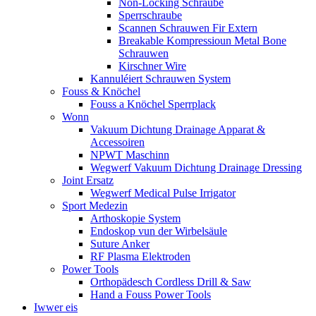
Non-Locking Schraube
Sperrschraube
Scannen Schrauwen Fir Extern
Breakable Kompressioun Metal Bone
Schrauwen
Kirschner Wire
Kannuléiert Schrauwen System
Fouss & Knöchel
Fouss a Knöchel Sperrplack
Wonn
Vakuum Dichtung Drainage Apparat &
Accessoiren
NPWT Maschinn
Wegwerf Vakuum Dichtung Drainage Dressing
Joint Ersatz
Wegwerf Medical Pulse Irrigator
Sport Medezin
Arthoskopie System
Endoskop vun der Wirbelsäule
Suture Anker
RF Plasma Elektroden
Power Tools
Orthopädesch Cordless Drill & Saw
Hand a Fouss Power Tools
Iwwer eis