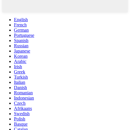
English
French
German
Portuguese
Spanish
Russian
Japanese
Korean
Arabic
Irish
Greek
Turkish
Italian
Danish
Romanian
Indonesian
Czech
Afrikaans
Swedish
Polish
Basque
Catalan