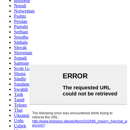
Burmese
Nepali
Norwegian
Pashto
Persian
Punjabi
Serbian
Sesotho
Sinhala
Slovak
Slovenian
Somali
Samoan
Scots Gaelic
Shona
Sindhi
Sundanese
Swahili
Tajik
Tamil
Telugu
Thai
Ukrainian
Urdu
Uzbek