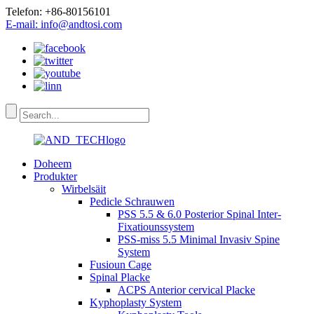
Telefon: +86-80156101
E-mail: info@andtosi.com
Doheem
Produkter
Wirbelsäit
Pedicle Schrauwen
PSS 5.5 & 6.0 Posterior Spinal Inter-
Fixatiounssystem
PSS-miss 5.5 Minimal Invasiv Spine
System
Fusioun Cage
Spinal Placke
ACPS Anterior cervical Placke
Kyphoplasty System