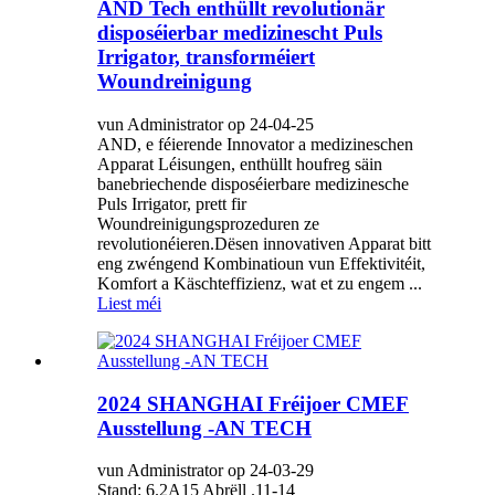
AND Tech enthüllt revolutionär
disposéierbar medizinescht Puls
Irrigator, transforméiert
Woundreinigung
vun Administrator op 24-04-25
AND, e féierende Innovator a medizineschen
Apparat Léisungen, enthüllt houfreg säin
banebriechende disposéierbare medizinesche
Puls Irrigator, prett fir
Woundreinigungsprozeduren ze
revolutionéieren.Dësen innovativen Apparat bitt
eng zwéngend Kombinatioun vun Effektivitéit,
Komfort a Käschteffizienz, wat et zu engem ...
Liest méi
2024 SHANGHAI Fréijoer CMEF
Ausstellung -AN TECH
vun Administrator op 24-03-29
Stand: 6.2A15 Abrëll .11-14