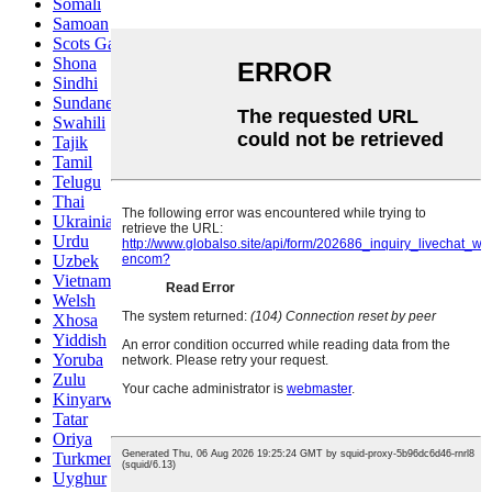
Somali
Samoan
Scots Gaelic
Shona
Sindhi
Sundanese
Swahili
Tajik
Tamil
Telugu
Thai
Ukrainian
Urdu
Uzbek
Vietnamese
Welsh
Xhosa
Yiddish
Yoruba
Zulu
Kinyarwanda
Tatar
Oriya
Turkmen
Uyghur