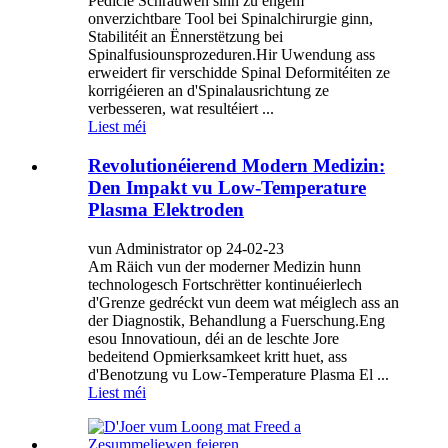
Pedicle Schrauwen sinn zu engem
onverzichtbare Tool bei Spinalchirurgie ginn,
Stabilitéit an Ënnerstëtzung bei
Spinalfusiounsprozeduren.Hir Uwendung ass
erweidert fir verschidde Spinal Deformitéiten ze
korrigéieren an d'Spinalausrichtung ze
verbesseren, wat resultéiert ...
Liest méi
Revolutionéierend Modern Medizin:
Den Impakt vu Low-Temperature
Plasma Elektroden
vun Administrator op 24-02-23
Am Räich vun der moderner Medizin hunn
technologesch Fortschrëtter kontinuéierlech
d'Grenze gedréckt vun deem wat méiglech ass an
der Diagnostik, Behandlung a Fuerschung.Eng
esou Innovatioun, déi an de leschte Jore
bedeitend Opmierksamkeet kritt huet, ass
d'Benotzung vu Low-Temperature Plasma El ...
Liest méi