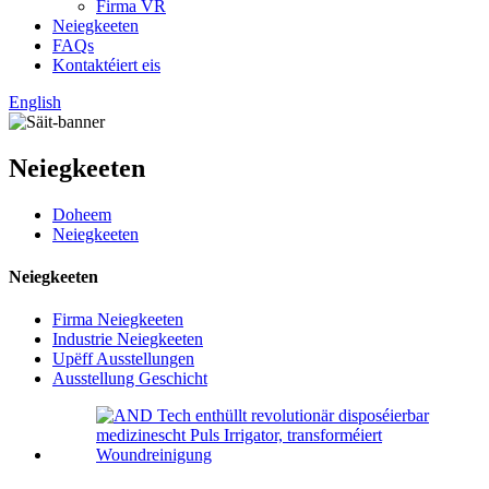
Firma VR
Neiegkeeten
FAQs
Kontaktéiert eis
English
Neiegkeeten
Doheem
Neiegkeeten
Neiegkeeten
Firma Neiegkeeten
Industrie Neiegkeeten
Upëff Ausstellungen
Ausstellung Geschicht