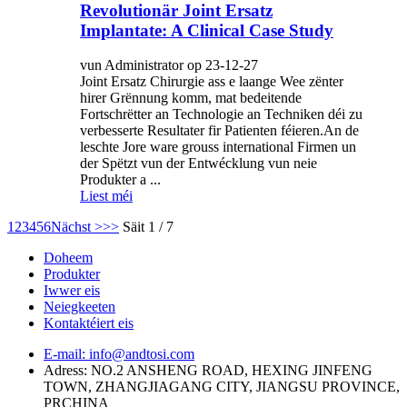
Revolutionär Joint Ersatz
Implantate: A Clinical Case Study
vun Administrator op 23-12-27
Joint Ersatz Chirurgie ass e laange Wee zënter
hirer Grënnung komm, mat bedeitende
Fortschrëtter an Technologie an Techniken déi zu
verbesserte Resultater fir Patienten féieren.An de
leschte Jore ware grouss international Firmen un
der Spëtzt vun der Entwécklung vun neie
Produkter a ...
Liest méi
1
2
3
4
5
6
Nächst >
>>
Säit 1 / 7
Doheem
Produkter
Iwwer eis
Neiegkeeten
Kontaktéiert eis
E-mail: info@andtosi.com
Adress: NO.2 ANSHENG ROAD, HEXING JINFENG
TOWN, ZHANGJIAGANG CITY, JIANGSU PROVINCE,
PRCHINA