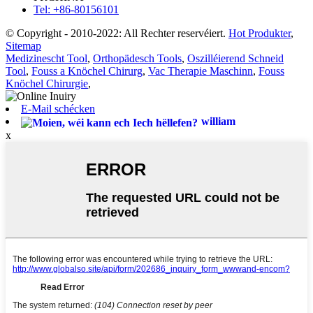
Tel: +86-80156101
© Copyright - 2010-2022: All Rechter reservéiert.
Hot Produkter
,
Sitemap
Medizinescht Tool
,
Orthopädesch Tools
,
Oszilléierend Schneid
Tool
,
Fouss a Knöchel Chirurg
,
Vac Therapie Maschinn
,
Fouss
Knöchel Chirurgie
,
E-Mail schécken
william
x