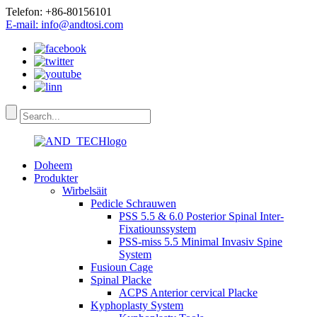
Telefon: +86-80156101
E-mail: info@andtosi.com
Doheem
Produkter
Wirbelsäit
Pedicle Schrauwen
PSS 5.5 & 6.0 Posterior Spinal Inter-
Fixatiounssystem
PSS-miss 5.5 Minimal Invasiv Spine
System
Fusioun Cage
Spinal Placke
ACPS Anterior cervical Placke
Kyphoplasty System