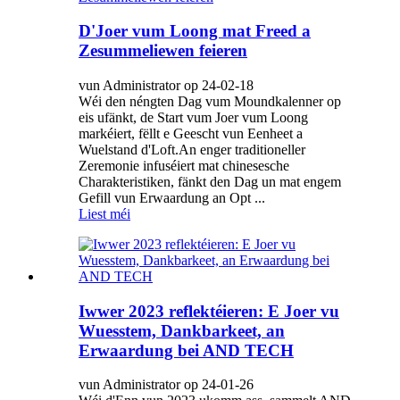
D'Joer vum Loong mat Freed a
Zesummeliewen feieren
vun Administrator op 24-02-18
Wéi den néngten Dag vum Moundkalenner op
eis ufänkt, de Start vum Joer vum Loong
markéiert, fëllt e Geescht vun Eenheet a
Wuelstand d'Loft.An enger traditioneller
Zeremonie infuséiert mat chinesesche
Charakteristiken, fänkt den Dag un mat engem
Gefill vun Erwaardung an Opt ...
Liest méi
Iwwer 2023 reflektéieren: E Joer vu
Wuesstem, Dankbarkeet, an
Erwaardung bei AND TECH
vun Administrator op 24-01-26