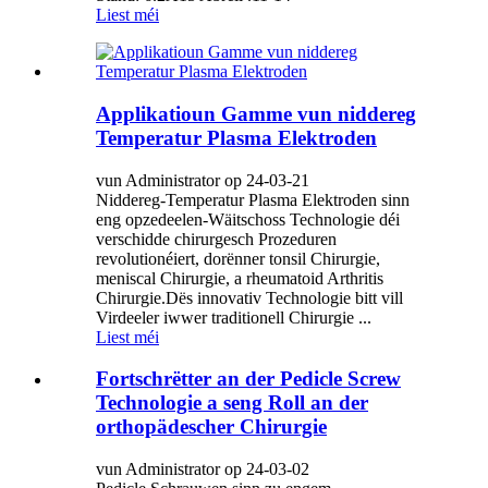
Liest méi
Applikatioun Gamme vun niddereg
Temperatur Plasma Elektroden
vun Administrator op 24-03-21
Niddereg-Temperatur Plasma Elektroden sinn
eng opzedeelen-Wäitschoss Technologie déi
verschidde chirurgesch Prozeduren
revolutionéiert, dorënner tonsil Chirurgie,
meniscal Chirurgie, a rheumatoid Arthritis
Chirurgie.Dës innovativ Technologie bitt vill
Virdeeler iwwer traditionell Chirurgie ...
Liest méi
Fortschrëtter an der Pedicle Screw
Technologie a seng Roll an der
orthopädescher Chirurgie
vun Administrator op 24-03-02