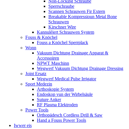
Non-Locking Schraube
Sperrschraube
Scannen Schrauwen Fir Extern
Breakable Kompressioun Metal Bone
Schrauwen
Kirschner Wire
Kannuléiert Schrauwen System
Fouss & Knöchel
Fouss a Knöchel Sperrplack
Wonn
Vakuum Dichtung Drainage Apparat &
Accessoiren
NPWT Maschinn
Wegwerf Vakuum Dichtung Drainage Dressing
Joint Ersatz
Wegwerf Medical Pulse Irrigator
Sport Medezin
Arthoskopie System
Endoskop vun der Wirbelsäule
Suture Anker
RF Plasma Elektroden
Power Tools
Orthopädesch Cordless Drill & Saw
Hand a Fouss Power Tools
Iwwer eis