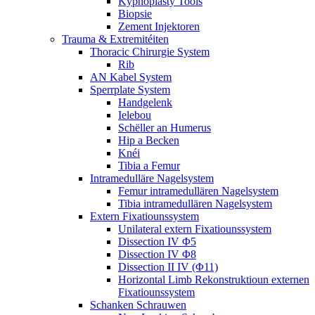
Kyphoplasty Tools
Biopsie
Zement Injektoren
Trauma & Extremitéiten
Thoracic Chirurgie System
Rib
AN Kabel System
Sperrplate System
Handgelenk
Ielebou
Schëller an Humerus
Hip a Becken
Knéi
Tibia a Femur
Intramedulläre Nagelsystem
Femur intramedullären Nagelsystem
Tibia intramedullären Nagelsystem
Extern Fixatiounssystem
Unilateral extern Fixatiounssystem
Dissection IV Φ5
Dissection IV Φ8
Dissection II IV (Φ11)
Horizontal Limb Rekonstruktioun externen
Fixatiounssystem
Schanken Schrauwen