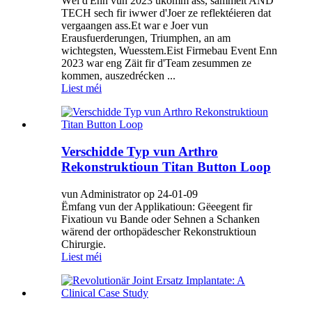
Wéi d'Enn vun 2023 ukomm ass, sammelt AND
TECH sech fir iwwer d'Joer ze reflektéieren dat
vergaangen ass.Et war e Joer vun
Erausfuerderungen, Triumphen, an am
wichtegsten, Wuesstem.Eist Firmebau Event Enn
2023 war eng Zäit fir d'Team zesummen ze
kommen, auszedrécken ...
Liest méi
Verschidde Typ vun Arthro
Rekonstruktioun Titan Button Loop
vun Administrator op 24-01-09
Ëmfang vun der Applikatioun: Gëeegent fir
Fixatioun vu Bande oder Sehnen a Schanken
wärend der orthopädescher Rekonstruktioun
Chirurgie.
Liest méi