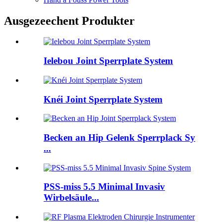
Ausgezeechent Produkter
Ielebou Joint Sperrplate System
Knéi Joint Sperrplate System
Becken an Hip Gelenk Sperrplack Sy
...
PSS-miss 5.5 Minimal Invasiv
Wirbelsäule...