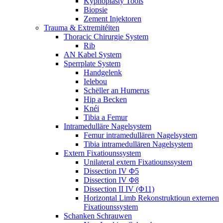
Kyphoplasty Tools
Biopsie
Zement Injektoren
Trauma & Extremitéiten
Thoracic Chirurgie System
Rib
AN Kabel System
Sperrplate System
Handgelenk
Ielebou
Schëller an Humerus
Hip a Becken
Knéi
Tibia a Femur
Intramedulläre Nagelsystem
Femur intramedullären Nagelsystem
Tibia intramedullären Nagelsystem
Extern Fixatiounssystem
Unilateral extern Fixatiounssystem
Dissection IV Φ5
Dissection IV Φ8
Dissection II IV (Φ11)
Horizontal Limb Rekonstruktioun externen
Fixatiounssystem
Schanken Schrauwen