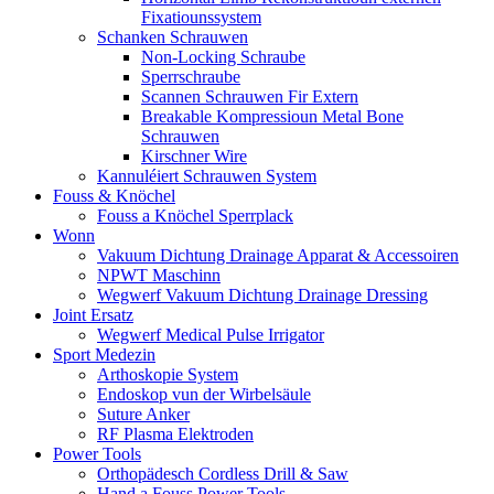
Fixatiounssystem
Schanken Schrauwen
Non-Locking Schraube
Sperrschraube
Scannen Schrauwen Fir Extern
Breakable Kompressioun Metal Bone
Schrauwen
Kirschner Wire
Kannuléiert Schrauwen System
Fouss & Knöchel
Fouss a Knöchel Sperrplack
Wonn
Vakuum Dichtung Drainage Apparat & Accessoiren
NPWT Maschinn
Wegwerf Vakuum Dichtung Drainage Dressing
Joint Ersatz
Wegwerf Medical Pulse Irrigator
Sport Medezin
Arthoskopie System
Endoskop vun der Wirbelsäule
Suture Anker
RF Plasma Elektroden
Power Tools
Orthopädesch Cordless Drill & Saw
Hand a Fouss Power Tools