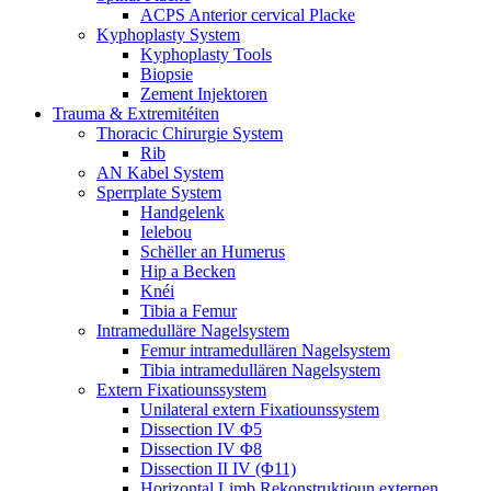
ACPS Anterior cervical Placke
Kyphoplasty System
Kyphoplasty Tools
Biopsie
Zement Injektoren
Trauma & Extremitéiten
Thoracic Chirurgie System
Rib
AN Kabel System
Sperrplate System
Handgelenk
Ielebou
Schëller an Humerus
Hip a Becken
Knéi
Tibia a Femur
Intramedulläre Nagelsystem
Femur intramedullären Nagelsystem
Tibia intramedullären Nagelsystem
Extern Fixatiounssystem
Unilateral extern Fixatiounssystem
Dissection IV Φ5
Dissection IV Φ8
Dissection II IV (Φ11)
Horizontal Limb Rekonstruktioun externen