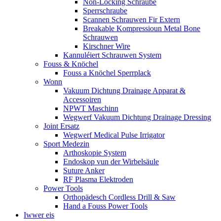
Non-Locking Schraube
Sperrschraube
Scannen Schrauwen Fir Extern
Breakable Kompressioun Metal Bone
Schrauwen
Kirschner Wire
Kannuléiert Schrauwen System
Fouss & Knöchel
Fouss a Knöchel Sperrplack
Wonn
Vakuum Dichtung Drainage Apparat &
Accessoiren
NPWT Maschinn
Wegwerf Vakuum Dichtung Drainage Dressing
Joint Ersatz
Wegwerf Medical Pulse Irrigator
Sport Medezin
Arthoskopie System
Endoskop vun der Wirbelsäule
Suture Anker
RF Plasma Elektroden
Power Tools
Orthopädesch Cordless Drill & Saw
Hand a Fouss Power Tools
Iwwer eis