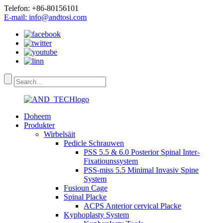
Telefon: +86-80156101
E-mail: info@andtosi.com
Doheem
Produkter
Wirbelsäit
Pedicle Schrauwen
PSS 5.5 & 6.0 Posterior Spinal Inter-
Fixatiounssystem
PSS-miss 5.5 Minimal Invasiv Spine
System
Fusioun Cage
Spinal Placke
ACPS Anterior cervical Placke
Kyphoplasty System