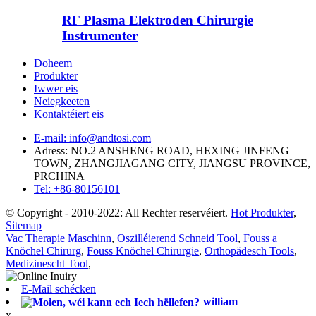
RF Plasma Elektroden Chirurgie
Instrumenter
Doheem
Produkter
Iwwer eis
Neiegkeeten
Kontaktéiert eis
E-mail: info@andtosi.com
Adress: NO.2 ANSHENG ROAD, HEXING JINFENG
TOWN, ZHANGJIAGANG CITY, JIANGSU PROVINCE,
PRCHINA
Tel: +86-80156101
© Copyright - 2010-2022: All Rechter reservéiert.
Hot Produkter
,
Sitemap
Vac Therapie Maschinn
,
Oszilléierend Schneid Tool
,
Fouss a
Knöchel Chirurg
,
Fouss Knöchel Chirurgie
,
Orthopädesch Tools
,
Medizinescht Tool
,
E-Mail schécken
william
x