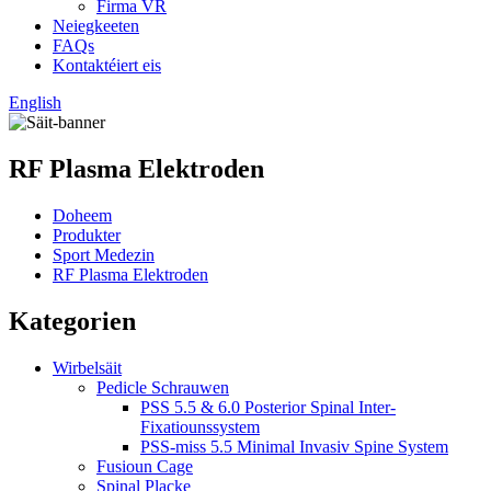
Firma VR
Neiegkeeten
FAQs
Kontaktéiert eis
English
RF Plasma Elektroden
Doheem
Produkter
Sport Medezin
RF Plasma Elektroden
Kategorien
Wirbelsäit
Pedicle Schrauwen
PSS 5.5 & 6.0 Posterior Spinal Inter-
Fixatiounssystem
PSS-miss 5.5 Minimal Invasiv Spine System
Fusioun Cage
Spinal Placke