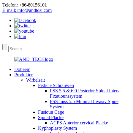
Telefon: +86-80156101
E-mail: info@andtosi.com
Doheem
Produkter
Wirbelsäit
Pedicle Schrauwen
PSS 5.5 & 6.0 Posterior Spinal Inter-
Fixatiounssystem
PSS-miss 5.5 Minimal Invasiv Spine
System
Fusioun Cage
Spinal Placke
ACPS Anterior cervical Placke
Kyphoplasty System