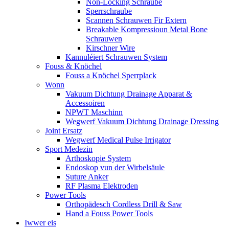
Non-Locking Schraube
Sperrschraube
Scannen Schrauwen Fir Extern
Breakable Kompressioun Metal Bone
Schrauwen
Kirschner Wire
Kannuléiert Schrauwen System
Fouss & Knöchel
Fouss a Knöchel Sperrplack
Wonn
Vakuum Dichtung Drainage Apparat &
Accessoiren
NPWT Maschinn
Wegwerf Vakuum Dichtung Drainage Dressing
Joint Ersatz
Wegwerf Medical Pulse Irrigator
Sport Medezin
Arthoskopie System
Endoskop vun der Wirbelsäule
Suture Anker
RF Plasma Elektroden
Power Tools
Orthopädesch Cordless Drill & Saw
Hand a Fouss Power Tools
Iwwer eis