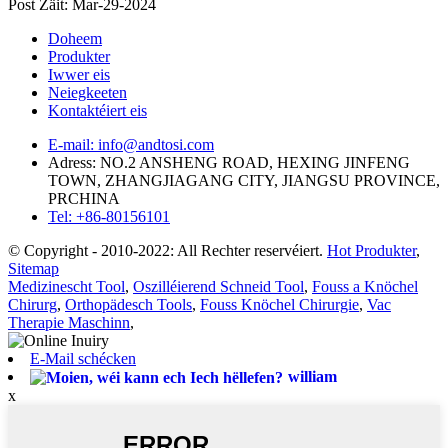
Post Zäit: Mar-29-2024
Doheem
Produkter
Iwwer eis
Neiegkeeten
Kontaktéiert eis
E-mail: info@andtosi.com
Adress: NO.2 ANSHENG ROAD, HEXING JINFENG
TOWN, ZHANGJIAGANG CITY, JIANGSU PROVINCE,
PRCHINA
Tel: +86-80156101
© Copyright - 2010-2022: All Rechter reservéiert.
Hot Produkter
,
Sitemap
Medizinescht Tool
,
Oszilléierend Schneid Tool
,
Fouss a Knöchel
Chirurg
,
Orthopädesch Tools
,
Fouss Knöchel Chirurgie
,
Vac
Therapie Maschinn
,
E-Mail schécken
william
x