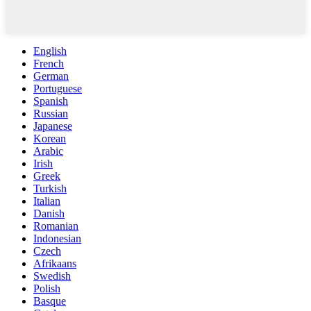
English
French
German
Portuguese
Spanish
Russian
Japanese
Korean
Arabic
Irish
Greek
Turkish
Italian
Danish
Romanian
Indonesian
Czech
Afrikaans
Swedish
Polish
Basque