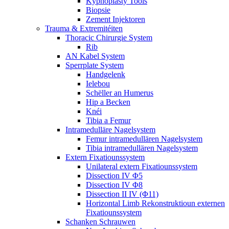
Kyphoplasty Tools
Biopsie
Zement Injektoren
Trauma & Extremitéiten
Thoracic Chirurgie System
Rib
AN Kabel System
Sperrplate System
Handgelenk
Ielebou
Schëller an Humerus
Hip a Becken
Knéi
Tibia a Femur
Intramedulläre Nagelsystem
Femur intramedullären Nagelsystem
Tibia intramedullären Nagelsystem
Extern Fixatiounssystem
Unilateral extern Fixatiounssystem
Dissection IV Φ5
Dissection IV Φ8
Dissection II IV (Φ11)
Horizontal Limb Rekonstruktioun externen
Fixatiounssystem
Schanken Schrauwen