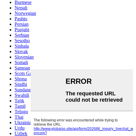
Burmese
Nepali
Norwegian
Pashto
Persian
Punjabi
Serbian
Sesotho
Sinhala
Slovak
Slovenian
Somali
Samoan
Scots Gaelic
Shona
Sindhi
Sundanese
Swahili
Tajik
Tamil
Telugu
Thai
Ukrainian
Urdu
Uzbek